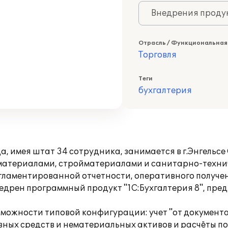
Внедрения продук
Отрасль / Функциональная
Торговля
Теги
бухгалтерия
, имея штат 34 сотрудника, занимается в г.Энгельс
есоматериалами, стройматериалами и санитарно-техн
ламентированной отчетности, оперативного получен
рен программный продукт "1С:Бухгалтерия 8", пред
можности типовой конфигурации: учет "от документ
овных средств и нематериальных активов и расчёты по