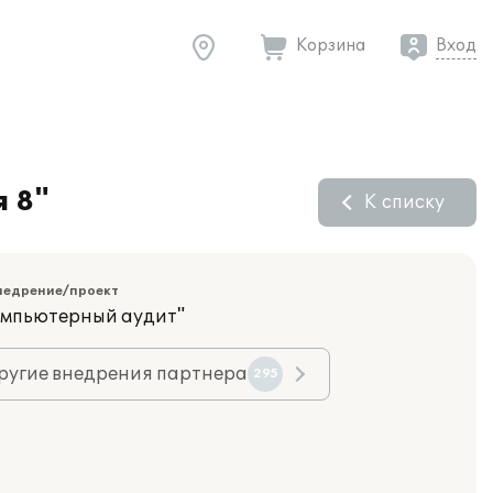
Корзина
Вход
 8"
К списку
недрение/проект
омпьютерный аудит"
ругие внедрения партнера
295