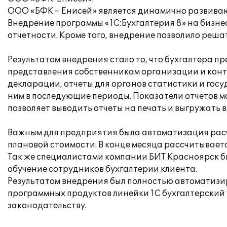
ООО «БФК – Енисей» является динамично развиваю
Внедрение программы «1С:Бухгалтерия 8» на бизне
отчетности. Кроме того, внедрение позволило реша
Результатом внедрения стало то, что бухгалтера 
представления собственникам организации и конт
декларации, отчеты для органов статистики и госу
ним в последующие периоды. Показатели отчетов 
позволяет выводить отчеты на печать и выгружать 
Важным для предприятия была автоматизация расче
плановой стоимости. В конце месяца рассчитывает
Так же специалистами компании БИТ Красноярск б
обучение сотрудников бухгалтерии клиента.
Результатом внедрения был полностью автоматизир
программных продуктов линейки 1С бухгалтерский
законодательству.