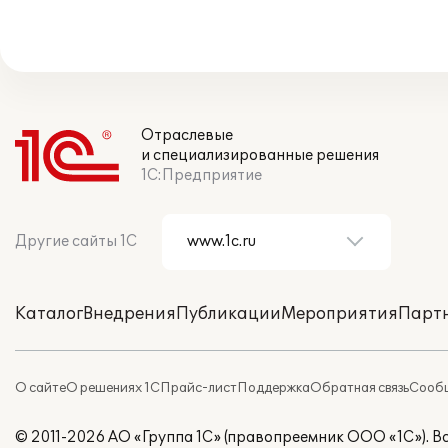
Отраслевые
и специализированные решения
1С:Предприятие
Другие сайты 1С
Каталог
Внедрения
Публикации
Мероприятия
Парт
О сайте
О решениях 1С
Прайс-лист
Поддержка
Обратная связь
Сообщ
© 2011-2026 АО «Группа 1С» (правопреемник ООО «1С»). 