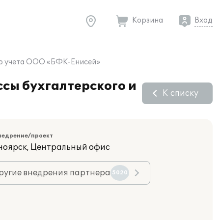
Корзина
Вход
го учета ООО «БФК-Енисей»
сы бухгалтерского и
К списку
недрение/проект
сноярск, Центральный офис
ругие внедрения партнера
5020