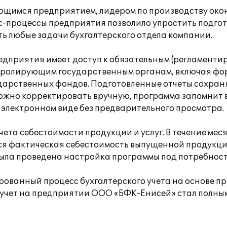
щимся предприятием, лидером по производству окон
с-процессы предприятия позволило упростить подго
ть любые задачи бухгалтерского отдела компании.
предприятия имеет доступ к обязательным (регламент
ролирующим государственным органам, включая фор
дарственных фондов. Подготовленные отчеты сохраняю
можно корректировать вручную, программа запомнит 
в электронном виде без предварительного просмотра.
та себестоимости продукции и услуг. В течение мес
ся фактическая себестоимость выпущенной продукции
ыла проведена настройка программы под потребнос
ованный процесс бухгалтерского учета на основе про
 учет на предприятии ООО «БФК-Енисей» стал полн