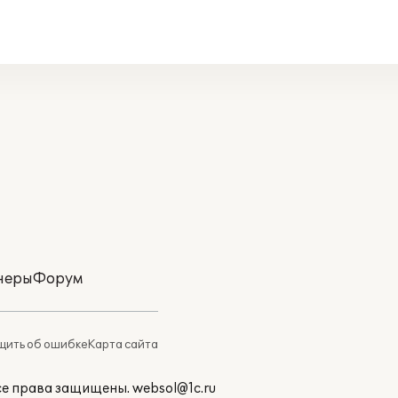
неры
Форум
ить об ошибке
Карта сайта
Все права защищены.
websol@1c.ru