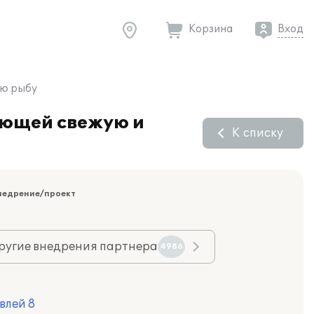
Корзина
Вход
ую рыбу
яющей свежую и
К списку
недрение/проект
ругие внедрения партнера
4986
влей 8