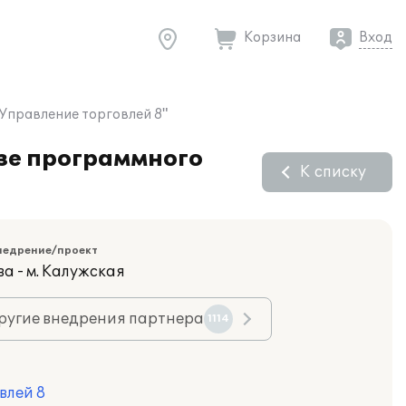
Корзина
Вход
Управление торговлей 8"
азе программного
К списку
недрение/проект
а - м. Калужская
ругие внедрения партнера
1114
влей 8