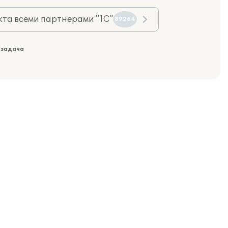
та всеми партнерами "1С"
89264
 задача