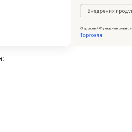
Внедрения продук
Отрасль / Функциональная
Торговля
и: