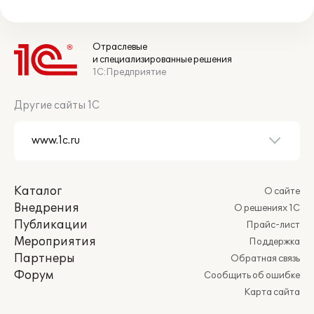
Отраслевые
и специализированные решения
1С:Предприятие
Другие сайты 1С
Каталог
О сайте
Внедрения
О решениях 1С
Публикации
Прайс-лист
Мероприятия
Поддержка
Партнеры
Обратная связь
Форум
Сообщить об ошибке
Карта сайта