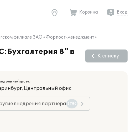
Корзина
Вход
бургском филиале ЗАО «Форпост-менеджмент»
С:Бухгалтерия 8" в
К списку
недрение/проект
теринбург, Центральный офис
ругие внедрения партнера
3786