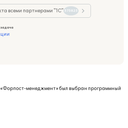
та всеми партнерами "1С"
575825
 задача
ации
АО «Форпост-менеджмент» был выбран программный