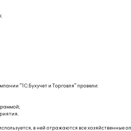
;
пании "1С:Бухучет и Торговля" провели:
граммой;
риятия.
 используется, в ней отражаются все хозяйственные 