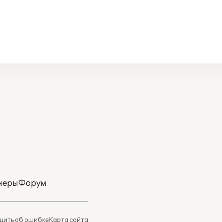
неры
Форум
ить об ошибке
Карта сайта