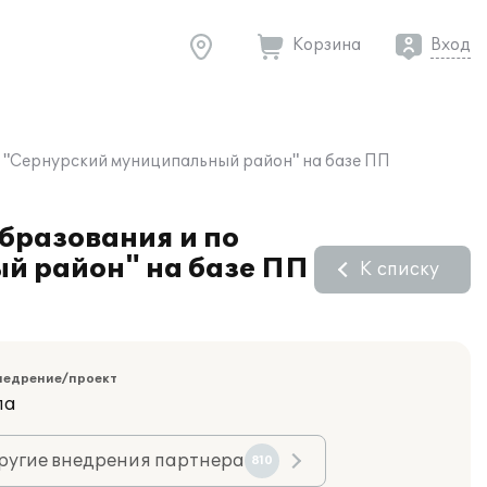
Корзина
Вход
О "Сернурский муниципальный район" на базе ПП
образования и по
й район" на базе ПП
К списку
недрение/проект
ла
ругие внедрения партнера
810