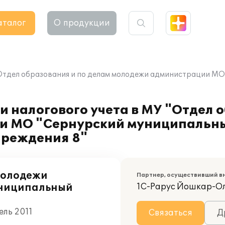
аталог
О продукции
"Отдел образования и по делам молодежи администрации М
и налогового учета в МУ "Отдел 
и МО "Сернурский муниципальны
чреждения 8"
молодежи
Партнер, осуществивший в
униципальный
1С-Рарус Йошкар-О
ель 2011
Связаться
Д