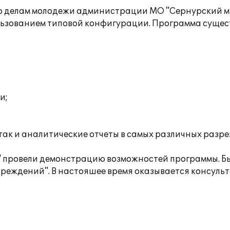
по делам молодежи администрации МО "Сернурский 
льзованием типовой конфигурации. Программа сущест
и;
 так и аналитические отчеты в самых различных разр
 провели демонстрацию возможностей программы. Бы
учреждений". В настояшее время оказывается консул