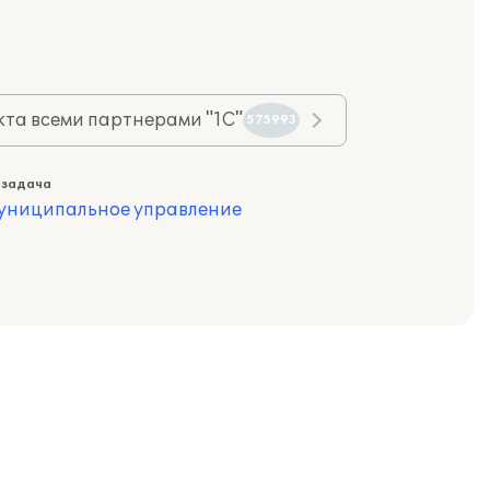
та всеми партнерами "1С"
575993
 задача
муниципальное управление