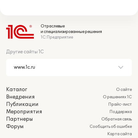
Отраслевые
и специализированные решения
1С:Предприятие
Другие сайты 1С
Каталог
О сайте
Внедрения
О решениях 1С
Публикации
Прайс-лист
Мероприятия
Поддержка
Партнеры
Обратная связь
Форум
Сообщить об ошибке
Карта сайта