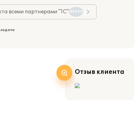
та всеми партнерами "1С"
89283
 задача
Отзыв клиента