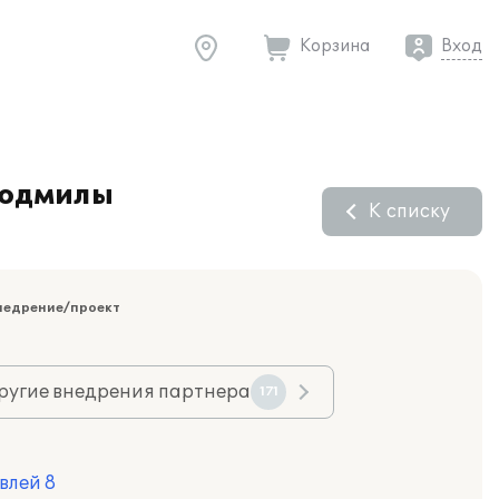
Корзина
Вход
Людмилы
К списку
недрение/проект
ругие внедрения партнера
171
влей 8