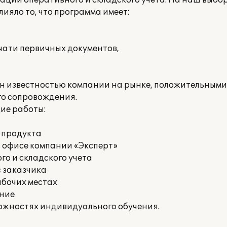
ации оперативного и складского учета. На наш выбо
ияло то, что программа имеет:
ечати первичных документов,
ен известностью компании на рынке, положительными
го сопровождения.
ие работы:
 продукта
в офисе компании «Эксперт»
го и складского учета
с заказчика
абочих местах
ение
можностях индивидуального обучения.