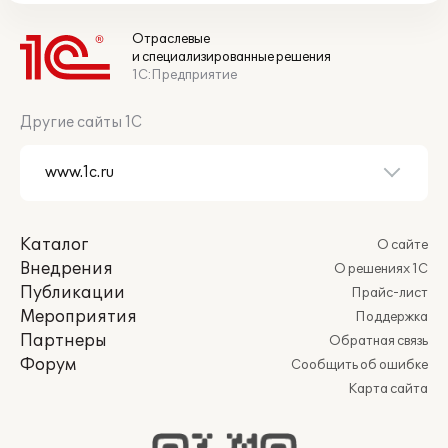
Отраслевые
и специализированные решения
1С:Предприятие
Другие сайты 1С
Каталог
О сайте
Внедрения
О решениях 1С
Публикации
Прайс-лист
Мероприятия
Поддержка
Партнеры
Обратная связь
Форум
Сообщить об ошибке
Карта сайта