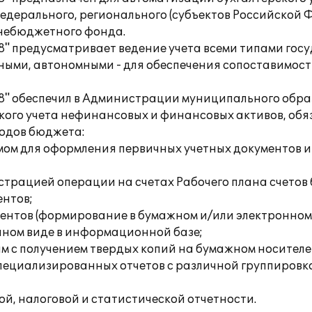
дерального, регионального (субъектов Российской 
внебюджетного фонда.
8" предусматривает ведение учета всеми типами гос
ными, автономными - для обеспечения сопоставимост
 8" обеспечил в Администрации муниципального обр
кого учета нефинансовых и финансовых активов, обя
одов бюджета:
имом для оформления первичных учетных документов
страцией операции на счетах Рабочего плана счетов 
ентов;
ентов (формирование в бумажном и/или электронном 
ном виде в информационной базе;
м с получением твердых копий на бумажном носителе
специализированных отчетов с различной группировк
, налоговой и статистической отчетности.