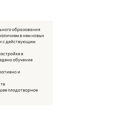
льного образования
наличием в нем новых
ии с действующим
астройке в
ведено обучение
ративно и
ате
шее плодотворное