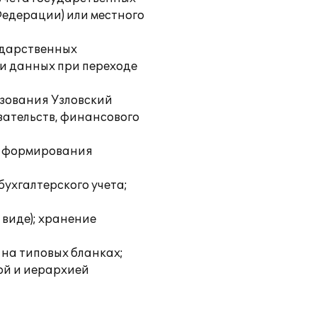
Федерации) или местного
ударственных
и данных при переходе
азования Узловский
зательств, финансового
 и формирования
бухгалтерского учета;
виде); хранение
 на типовых бланках;
ой и иерархией