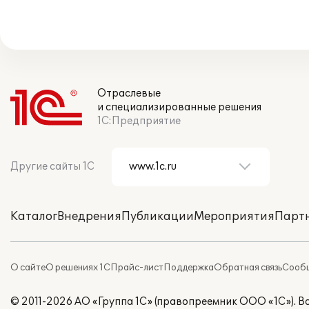
Отраслевые
и специализированные решения
1С:Предприятие
Другие сайты 1С
Каталог
Внедрения
Публикации
Мероприятия
Парт
О сайте
О решениях 1С
Прайс-лист
Поддержка
Обратная связь
Сообщ
© 2011-2026 АО «Группа 1С» (правопреемник ООО «1С»). 