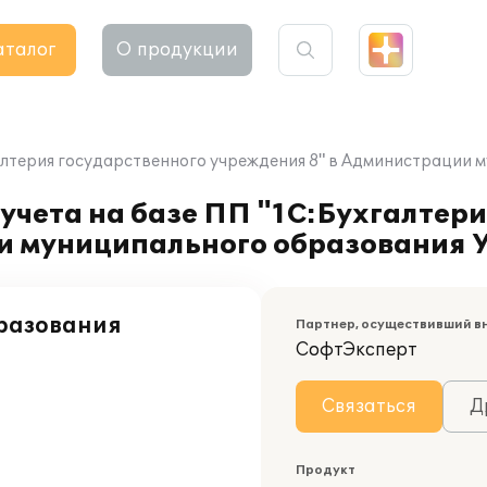
аталог
О продукции
галтерия государственного учреждения 8" в Администрации
учета на базе ПП "1С:Бухгалтер
и муниципального образования 
разования
Партнер, осуществивший в
СофтЭксперт
1
Связаться
Д
Продукт