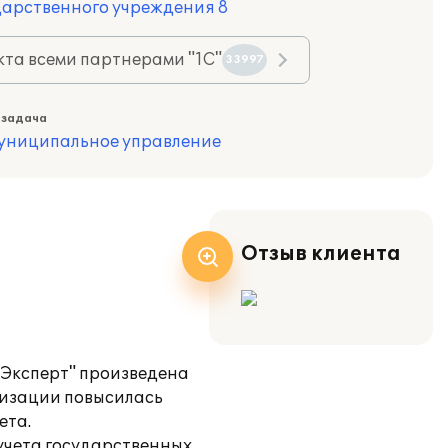
дарственного учреждения 8
та всеми партнерами "1С"
33997
 задача
муниципальное управление
Отзыв клиента
Эксперт" произведена
тизации повысилась
ета.
учета государственных