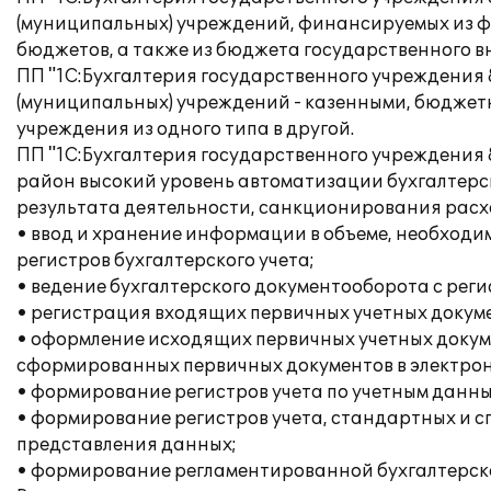
(муниципальных) учреждений, финансируемых из фе
бюджетов, а также из бюджета государственного 
ПП "1С:Бухгалтерия государственного учреждения 
(муниципальных) учреждений - казенными, бюджет
учреждения из одного типа в другой.
ПП "1С:Бухгалтерия государственного учреждения
район высокий уровень автоматизации бухгалтерс
результата деятельности, санкционирования расх
• ввод и хранение информации в объеме, необход
регистров бухгалтерского учета;
• ведение бухгалтерского документооборота с реги
• регистрация входящих первичных учетных докум
• оформление исходящих первичных учетных докум
сформированных первичных документов в электрон
• формирование регистров учета по учетным данны
• формирование регистров учета, стандартных и 
представления данных;
• формирование регламентированной бухгалтерской