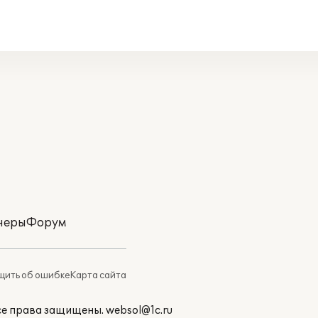
неры
Форум
ить об ошибке
Карта сайта
Все права защищены.
websol@1c.ru