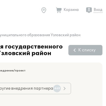
Корзина
Вход
 муниципального образования Узловский район
ия государственного
К списку
Узловский район
недрение/проект
ругие внедрения партнера
469