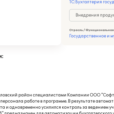
1С:Бухгалтерия госу
Внедрения продук
Отрасль / Функциональная
Государственное и 
и:
зловский район специалистами Компании ООО "Софт
 персонала работе в программе. В результате автома
та и одновременно усилился контроль за ведением уч
8" предназначен для автоматизации бухгалтерского 