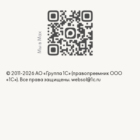
Мы в Max
© 2011-2026 АО «Группа 1С» (правопреемник ООО
«1С»). Все права защищены.
websol@1c.ru