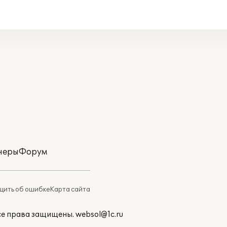
неры
Форум
ить об ошибке
Карта сайта
Все права защищены.
websol@1c.ru