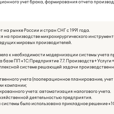
онного учет брака, формирования отчета производс
на рынке России и стран СНГ с 1991 года.
я на производстве микрохирургического инструмент
едущих мировых производителей.
ело к необходимости модернизации системы учета п
 базе ПП «1С:Предприятие 7.7. Производств+Услуги+
мплексной системе решающей задачи производственн
твенного учета (пооперационное планирование, учет
ми компании;
рованного учета: автоматизация налогового учета.
озяйственной деятельностью предприятия.
 системы было использовано прикладное решение «1