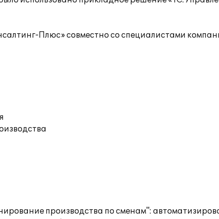
 было использовано прикладное решение «1С:Управл
нсалтинг-Плюс» совместно со специалистами компа
я
роизводства
анирование производства по сменам": автоматизиро