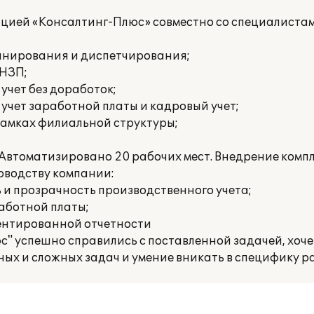
ацией «Консалтинг-Плюс» совместно со специалиста
анирования и диспетчирования;
 НЗП;
чет без доработок;
чет заработной платы и кадровый учет;
 рамках филиальной структуры;
. Автоматизировано 20 рабочих мест. Внедрение комп
оводству компании:
 и прозрачность производственного учета;
работной платы;
ентированной отчетности
 успешно справились с поставленной задачей, хоче
х и сложных задач и умение вникать в специфику р