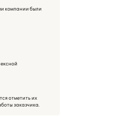
ми компании были
лексной
тся отметить их
аботы заказчика.