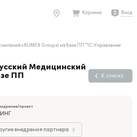
Корзина
Вход
омпаний «RUMEX Group») на базе ПП "1С:Управление
Русский Медицинский
азе ПП
К списку
недрение/проект
ТИНГ
ругие внедрения партнера