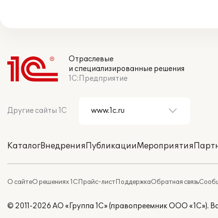
Отраслевые
и специализированные решения
1С:Предприятие
Другие сайты 1С
Каталог
Внедрения
Публикации
Мероприятия
Парт
О сайте
О решениях 1С
Прайс-лист
Поддержка
Обратная связь
Сообщ
© 2011-2026 АО «Группа 1С» (правопреемник ООО «1С»). 