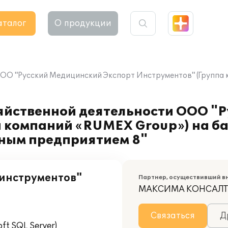
аталог
О продукции
ОО "Русский Медицинский Экспорт Инструментов" (Группа к
яйственной деятельности ООО "
а компаний «RUMEX Group») на б
ным предприятием 8"
 инструментов"
Партнер, осуществивший в
МАКСИМА КОНСАЛ
Связаться
Д
t SQL Server)