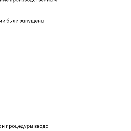
ение производственным
нии были запущены
ван процедуры ввода