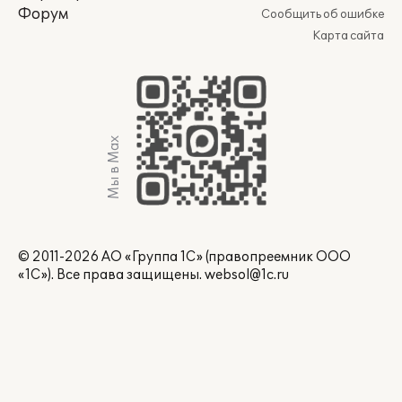
Форум
Сообщить об ошибке
Карта сайта
Мы в Max
© 2011-2026 АО «Группа 1С» (правопреемник ООО
«1С»). Все права защищены.
websol@1c.ru