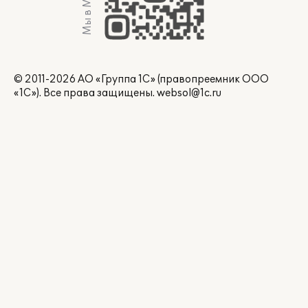
Мы в Max
© 2011-2026 АО «Группа 1С» (правопреемник ООО
«1С»). Все права защищены.
websol@1c.ru