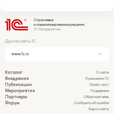
Отраслевые
и специализированные решения
1С:Предприятие
Другие сайты 1С
Каталог
О сайте
Внедрения
О решениях 1С
Публикации
Прайс-лист
Мероприятия
Поддержка
Партнеры
Обратная связь
Форум
Сообщить об ошибке
Карта сайта