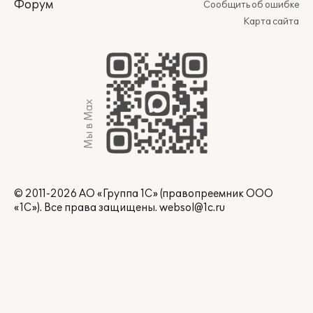
Форум
Сообщить об ошибке
Карта сайта
Мы в Max
© 2011-2026 АО «Группа 1С» (правопреемник ООО
«1С»). Все права защищены.
websol@1c.ru