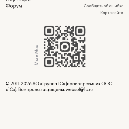
Форум
Сообщить об ошибке
Карта сайта
Мы в Max
© 2011-2026 АО «Группа 1С» (правопреемник ООО
«1С»). Все права защищены.
websol@1c.ru