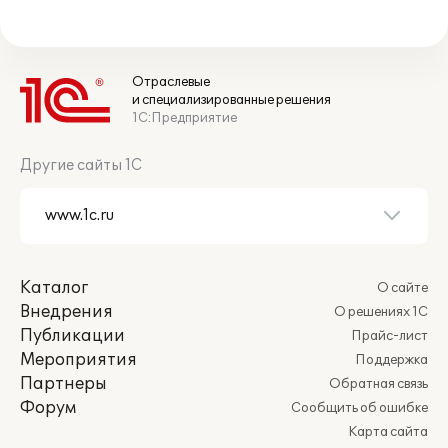
Отраслевые
и специализированные решения
1С:Предприятие
Другие сайты 1С
Каталог
О сайте
Внедрения
О решениях 1С
Публикации
Прайс-лист
Мероприятия
Поддержка
Партнеры
Обратная связь
Форум
Сообщить об ошибке
Карта сайта