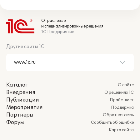
Отраслевые
и специализированные решения
1С:Предприятие
Другие сайты 1С
Каталог
О сайте
Внедрения
О решениях 1С
Публикации
Прайс-лист
Мероприятия
Поддержка
Партнеры
Обратная связь
Форум
Сообщить об ошибке
Карта сайта