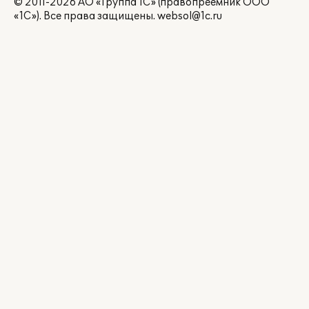
© 2011-2026 АО «Группа 1С» (правопреемник ООО
«1С»). Все права защищены.
websol@1c.ru