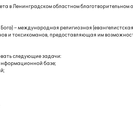
чета в Ленинградском областном благотворительном 
– Дом Бога) – международная религиозная (евангелист
ов и токсикоманов, предоставляющая им возможност
вать следующие задачи:
 информационной базе;
й;
;