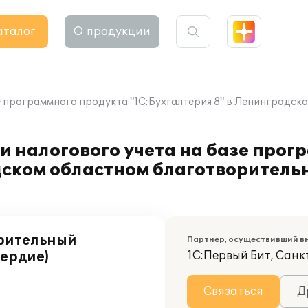
аталог
О продукции
зе программного продукта "1С:Бухгалтерия 8" в Ленинград
и налогового учета на базе прог
адском областном благотворител
рительный
Партнер, осуществивший в
ердие)
1С:Первый Бит, Сан
Связаться
Д