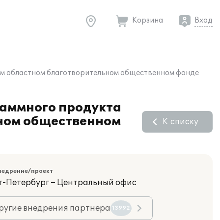
Корзина
Вход
ском областном благотворительном общественном фонде
раммного продукта
ьном общественном
К списку
недрение/проект
кт-Петербург – Центральный офис
ругие внедрения партнера
13992