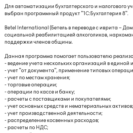
Для автоматизации бухгалтерского и налогового у
выбран программный продукт "1С:Бухгалтерия 8".
Betel International (Бетель в переводе с иврита 
социальной реабилитацией алкоголиков, наркоман
поддержки членов общины.
Данная программа помогает пользователю реализо
- ведение учета нескольких организаций в единой
- учет "от документа", применение типовых операци
- учет по местам хранения;
- торговые операции;
- операции по кассе и банку;
- расчеты с поставщиками и покупателями;
- учет основных средств и нематериальных активов
- учет производственной деятельности;
- распределение косвенных расходов;
- расчеты по НДС;