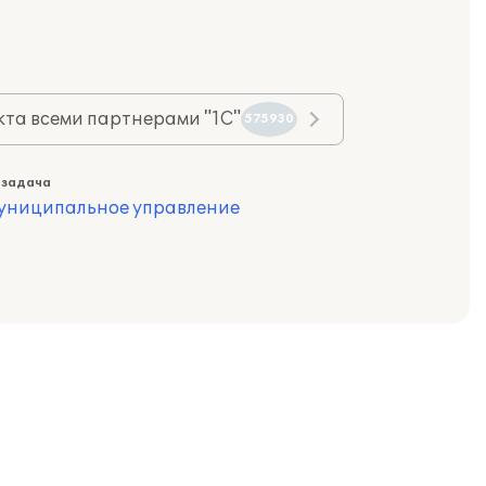
та всеми партнерами "1С"
575930
 задача
муниципальное управление