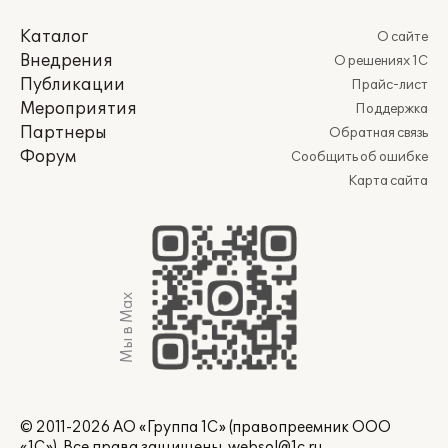
Каталог
О сайте
Внедрения
О решениях 1С
Публикации
Прайс-лист
Мероприятия
Поддержка
Партнеры
Обратная связь
Форум
Сообщить об ошибке
Карта сайта
Мы в Max
© 2011-2026 АО «Группа 1С» (правопреемник ООО
«1С»). Все права защищены.
websol@1c.ru