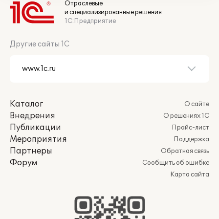
Отраслевые
и специализированные решения
1С:Предприятие
Другие сайты 1С
Каталог
О сайте
Внедрения
О решениях 1С
Публикации
Прайс-лист
Мероприятия
Поддержка
Партнеры
Обратная связь
Форум
Сообщить об ошибке
Карта сайта