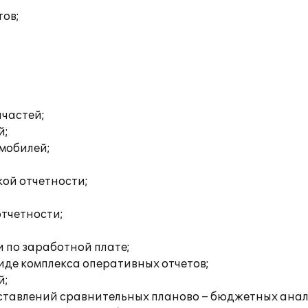
тов;
пчастей;
й;
омобилей;
ой отчетности;
тчетности;
 по заработной плате;
иде комплекса оперативных отчетов;
й;
ставлений сравнительных планово – бюджетных анал