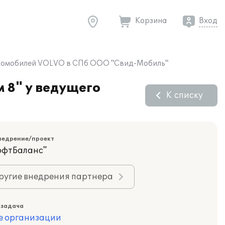
Корзина
Вход
втомобилей VOLVO в СПб ООО "Свид-Мобиль"
 8" у ведущего
К списку
недрение/проект
офтБаланс"
ругие внедрения партнера
 задача
е организации