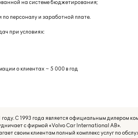
ованной на системе бюджетирования;
по персоналу и заработной плате.
ач при условиях:
ции о клиентах ~ 5 000 в год
году. С 1993 года является официальным дилером ко
дничает с фирмой «Volvo Car International AB».
гает своим клиентам полный комплекс услуг по обс