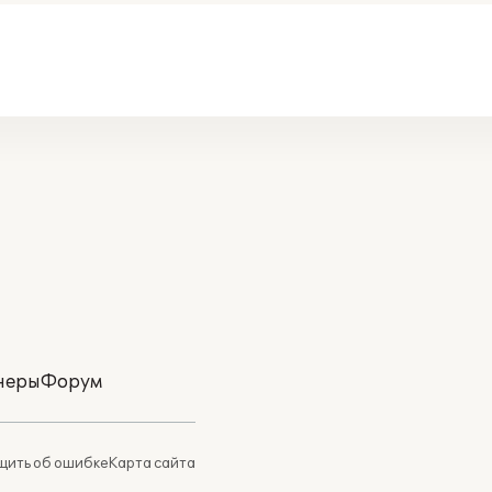
неры
Форум
ить об ошибке
Карта сайта