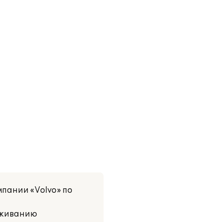
мпании «Volvo» по
луживанию