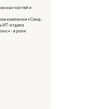
пасных частей и
лом компании «Свид-
ы ИТ-отдела
нс» - в роли