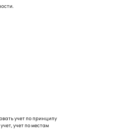
ности.
овать учет по принципу
чет, учет по местам