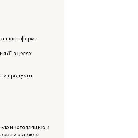
и на платформе
я 8" в целях
ти продукта:
нную инсталляцию и
овне и высокое