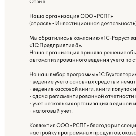
Отзыв
Наша организация ООО «РСПГ»
(отрасль - Инвестиционная деятельность)
Мы обратились в компанию «1С-Рарус» з
«1С:Предприятие 8».
Наша организация приняла решение об ис
автоматизированного ведения учета по 
На наш выбор программы «1С:Бухгалтери
- ведение учета основных средств и нема
- ведение кассовой книги, книги покупок 
- сдача регламентированной отчетности
- учет нескольких организаций в единой
- налоговый учет.
Коллектив ООО «РСПГ» благодарит специ
настройку программных продуктов, оказ