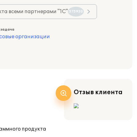
та всеми партнерами "1С"
575930
 задача
совые организации
Отзыв клиента
раммного продукта