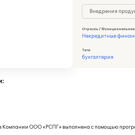
Внедрения продук
Отрасль / Функциональная
Некредитные финан
Теги
бухгалтерия
и:
а в Компании ООО «РСПГ» выполнена с помощью прог