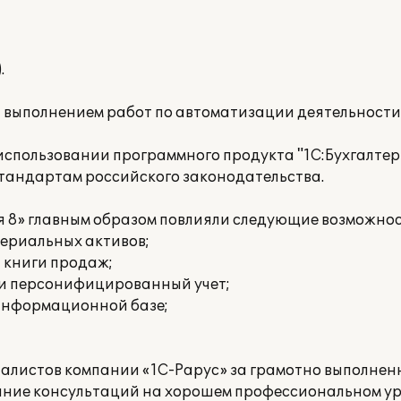
.
а выполнением работ по автоматизации деятельност
пользовании программного продукта "1С:Бухгалтери
стандартам российского законодательства.
я 8» главным образом повлияли следующие возможнос
териальных активов;
и книги продаж;
 и персонифицированный учет;
 информационной базе;
алистов компании «1С-Рарус» за грамотно выполне
ание консультаций на хорошем профессиональном ур