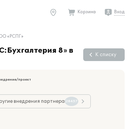
Корзина
Вход
 ООО «РСПГ»
С:Бухгалтерия 8» в
К списку
недрение/проект
ругие внедрения партнера
28457