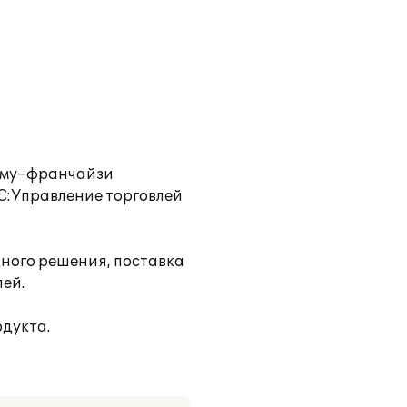
ирму–франчайзи
1С:Управление торговлей
дного решения, поставка
лей.
дукта.