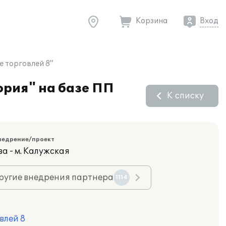
Корзина
Вход
е торговлей 8"
ория" на базе ПП
К списку
недрение/проект
а - м. Калужская
ругие внедрения партнера
1114
влей 8