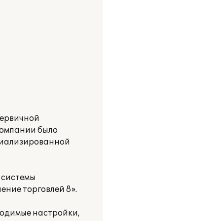
первичной
компании было
ециализированной
 системы
ние торговлей 8».
ходимые настройки,