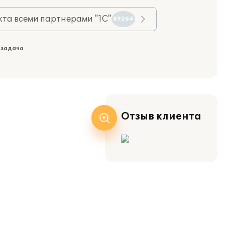
та всеми партнерами "1С"
89264
 задача
Отзыв клиента