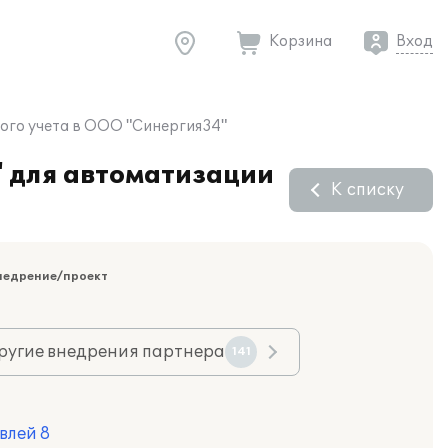
Корзина
Вход
ого учета в ООО "Синергия34"
" для автоматизации
К списку
недрение/проект
ругие внедрения партнера
141
влей 8