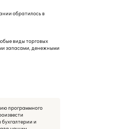
ании обратилось в
любые виды торговых
ими запасами, денежными
нию программного
произвести
 бухгалтерии и