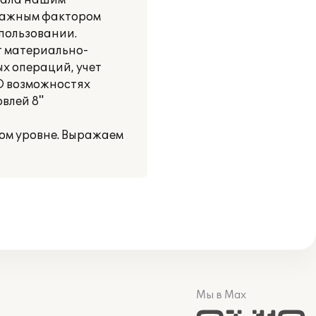
ечала нашим
оважным фактором
спользовании.
т материально-
ых операций, учет
 О возможностях
овлей 8"
ом уровне. Выражаем
Мы в Max