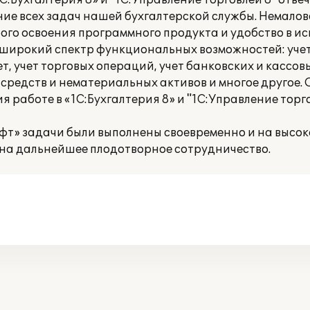
С:Бухгалтерия 8» и "1С:Управление торговлей 8" отв
ние всех задач нашей бухгалтерской службы. Немал
ого освоения программного продукта и удобство в и
 широкий спектр функциональных возможностей: уче
т, учет торговых операций, учет банковских и кассов
 средств и нематериальных активов и многое другое.
я работе в «1С:Бухгалтерия 8» и "1С:Управление торг
фт» задачи были выполнены своевременно и на высок
на дальнейшее плодотворное сотрудничество.