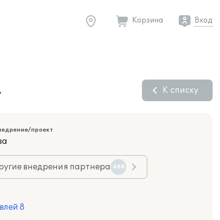
Корзина
Вход
.
К списку
недрение/проект
ва
ругие внедрения партнера
488
влей 8