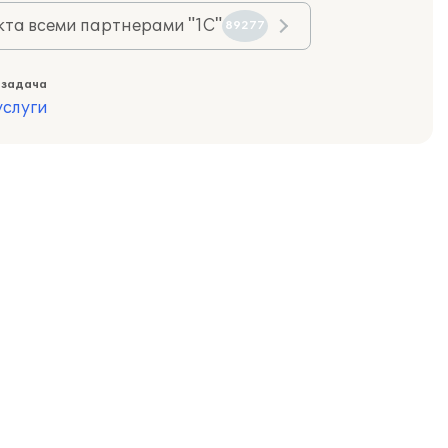
та всеми партнерами "1С"
89277
 задача
слуги