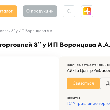
аталог
О продукции
влей 8" у ИП Воронцова А.А.
орговлей 8" у ИП Воронцова А.А
Партнер, осуществивший в
Ай-Ти Центр Рыбасо
Связаться
Д
Продукт
1С:Управление торго