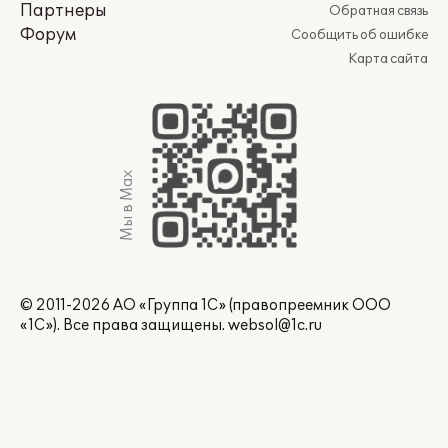
Партнеры
Обратная связь
Форум
Сообщить об ошибке
Карта сайта
Мы в Max
© 2011-2026 АО «Группа 1С» (правопреемник ООО
«1С»). Все права защищены.
websol@1c.ru