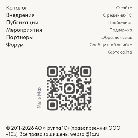
Каталог
О сайте
Внедрения
О решениях 1С
Публикации
Прайс-лист
Мероприятия
Поддержка
Партнеры
Обратная связь
Форум
Сообщить об ошибке
Карта сайта
Мы в Max
© 2011-2026 АО «Группа 1С» (правопреемник ООО
«1С»). Все права защищены.
websol@1c.ru