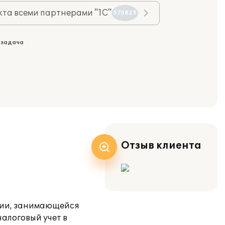
та всеми партнерами "1С"
575825
 задача
Отзыв клиента
ании, занимающейся
алоговый учет в