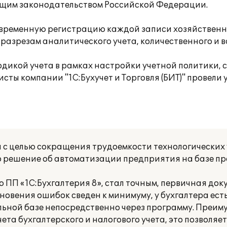
ющим законодательством Российской Федерации.
овременную регистрацию каждой записи хозяйственн
 разрезам аналитического учета, количественного и в
одикой учета в рамках настройки учетной политики, 
исты компании "1С:Бухучет и Торговля (БИТ)" провели
 с целью сокращения трудоемкости технологических
то решение об автоматизации предприятия на базе п
ю ПП «1С:Бухгалтерия 8», стал точным, первичная до
новения ошибок сведен к минимуму, у бухгалтера ест
ельной базе непосредственно через программу. Преи
ета бухгалтерского и налогового учета, это позволяет