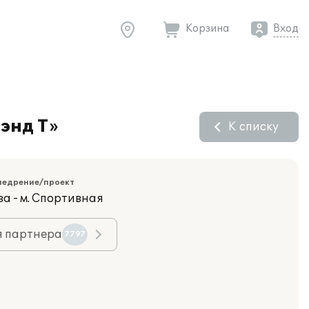
Корзина
Вход
энд Т»
К списку
недрение/проект
ва - м. Спортивная
я партнера
7797