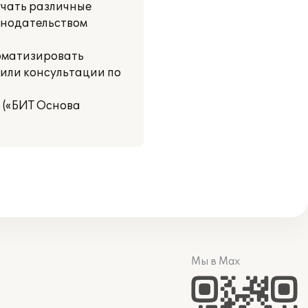
учать различные
конодательством
томатизировать
или консультации по
 («БИТ Основа
Мы в Max