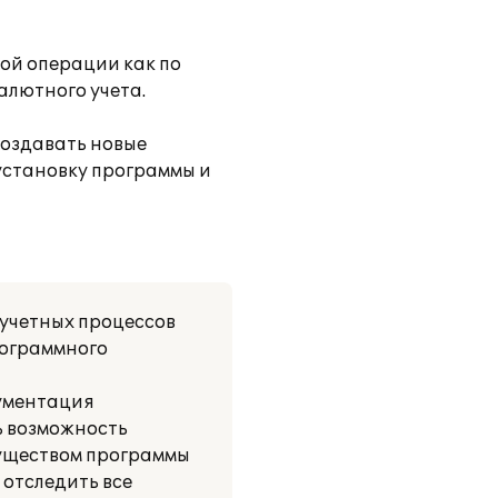
ой операции как по
алютного учета.
создавать новые
 установку программы и
 учетных процессов
рограммного
кументация
ь возможность
муществом программы
 отследить все