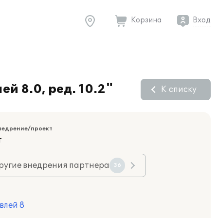
Корзина
Вход
й 8.0, ред. 10.2"
К списку
недрение/проект
т
ругие внедрения партнера
36
влей 8