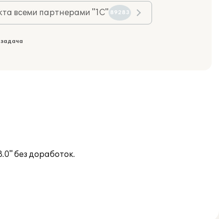
та всеми партнерами "1С"
89283
 задача
.0" без доработок.