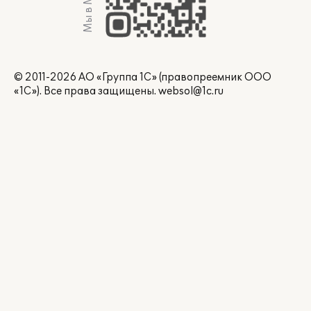
Мы в Max
© 2011-2026 АО «Группа 1С» (правопреемник ООО
«1С»). Все права защищены.
websol@1c.ru