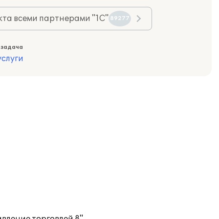
та всеми партнерами "1С"
89277
 задача
слуги