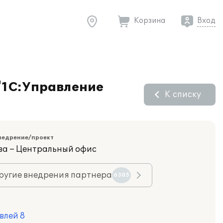
Корзина
Вход
 "1С:Управление
К списку
недрение/проект
ва – Центральный офис
ругие внедрения партнера
6305
влей 8