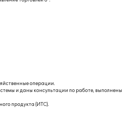
вление торговлей 8".
зяйственные операции.
истемы и даны консультации по работе, выполнены
го продукта (ИТС).