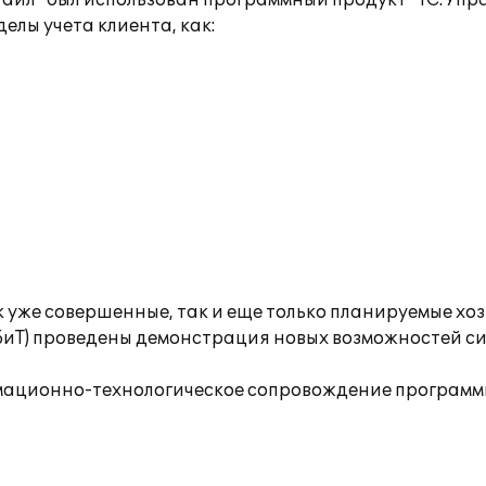
айл" был использован программный продукт "1С:Упра
лы учета клиента, как:
 уже совершенные, так и еще только планируемые хо
(БиТ) проведены демонстрация новых возможностей с
ационно-технологическое сопровождение программно