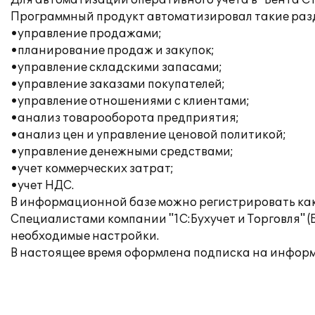
Для автоматизации оперативного учета в "Вента Ст
Программный продукт автоматизировал такие разде
•управление продажами;
•планирование продаж и закупок;
•управление складскими запасами;
•управление заказами покупателей;
•управление отношениями с клиентами;
•анализ товарооборота предприятия;
•анализ цен и управление ценовой политикой;
•управление денежными средствами;
•учет коммерческих затрат;
•учет НДС.
В информационной базе можно регистрировать как
Специалистами компании "1С:Бухучет и Торговля" 
необходимые настройки.
В настоящее время оформлена подписка на информ