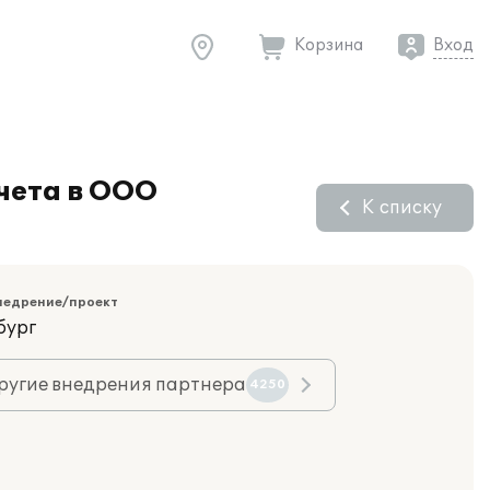
Корзина
Вход
чета в ООО
К списку
недрение/проект
бург
ругие внедрения партнера
4250