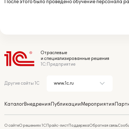
После этого было проведено обучение персонала р
Отраслевые
и специализированные решения
1С:Предприятие
Другие сайты 1С
Каталог
Внедрения
Публикации
Мероприятия
Парт
О сайте
О решениях 1С
Прайс-лист
Поддержка
Обратная связь
Сообщ