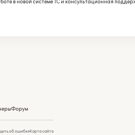
аботе в новой системе 1С и консультационная подде
неры
Форум
ить об ошибке
Карта сайта