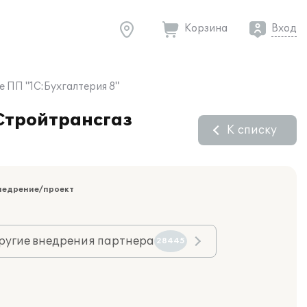
Корзина
Вход
 ПП "1С:Бухгалтерия 8"
-Стройтрансгаз
К списку
недрение/проект
ругие внедрения партнера
28445