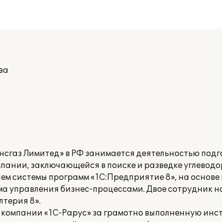
ва
сгаз Лимитед» в РФ занимается деятельностью подг
пании, заключающейся в поиске и разведке углеводо
лем системы программ «1С:Предприятие 8», на основе
а управления бизнес-процессами. Двое сотрудник 
лтерия 8».
 компании «1С-Рарус» за грамотно выполненную инс