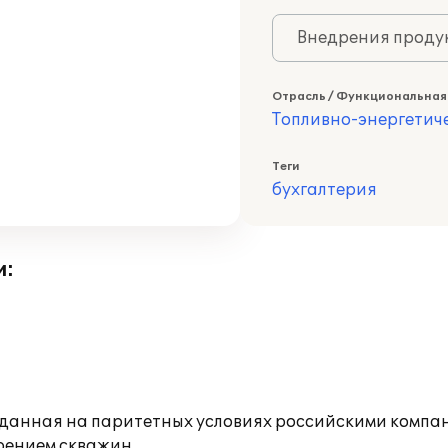
Внедрения продук
Отрасль / Функциональная
Топливно-энергетич
Теги
бухгалтерия
и:
зданная на паритетных условиях российскими комп
рением скважин.