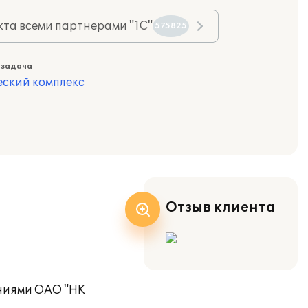
та всеми партнерами "1С"
575825
 задача
еский комплекс
Отзыв клиента
аниями ОАО "НК