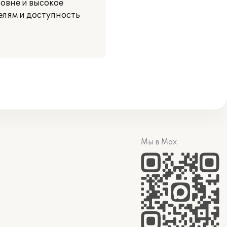
овне и высокое
елям и доступность
Мы в Max