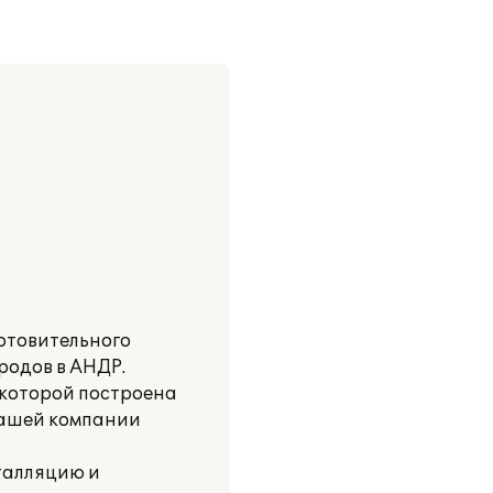
отовительного
родов в АНДР.
 которой построена
нашей компании
талляцию и