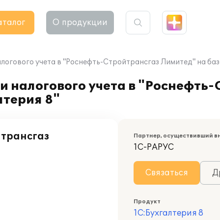
аталог
О продукции
логового учета в "Роснефть-Стройтрансгаз Лимитед" на базе
и налогового учета в "Роснефть
лтерия 8"
йтрансгаз
Партнер, осуществивший в
1С-РАРУС
Связаться
Д
Продукт
1С:Бухгалтерия 8