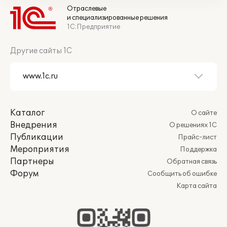
Отраслевые
и специализированные решения
1С:Предприятие
Другие сайты 1С
Каталог
О сайте
Внедрения
О решениях 1С
Публикации
Прайс-лист
Мероприятия
Поддержка
Партнеры
Обратная связь
Форум
Сообщить об ошибке
Карта сайта