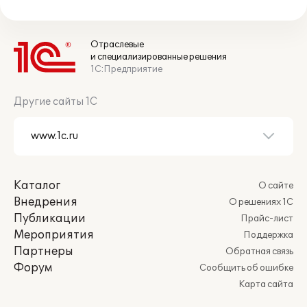
Отраслевые
и специализированные решения
1С:Предприятие
Другие сайты 1С
Каталог
О сайте
Внедрения
О решениях 1С
Публикации
Прайс-лист
Мероприятия
Поддержка
Партнеры
Обратная связь
Форум
Сообщить об ошибке
Карта сайта