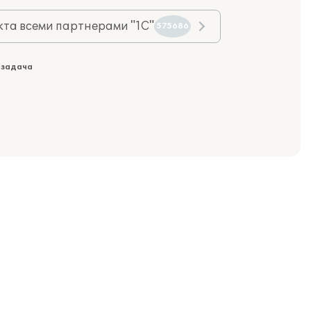
та всеми партнерами "1С"
575686
 задача