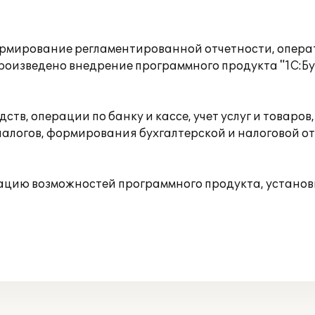
рмирование регламентированной отчетности, операт
оизведено внедрение программного продукта "1С:Бу
ств, операции по банку и кассе, учет услуг и товаров
логов, формирования бухгалтерской и налоговой отч
цию возможностей программного продукта, установк