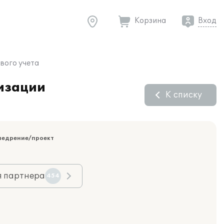
Корзина
Вход
вого учета
тизации
К списку
недрение/проект
я партнера
454