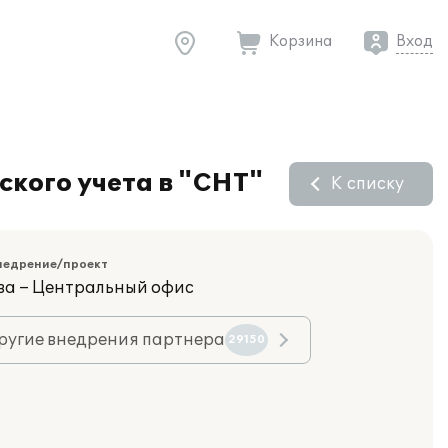
Корзина
Вход
кого учета в "СНТ"
К списку
недрение/проект
ва – Центральный офис
ругие внедрения партнера
29150