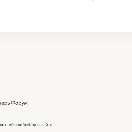
неры
Форум
ить об ошибке
Карта сайта