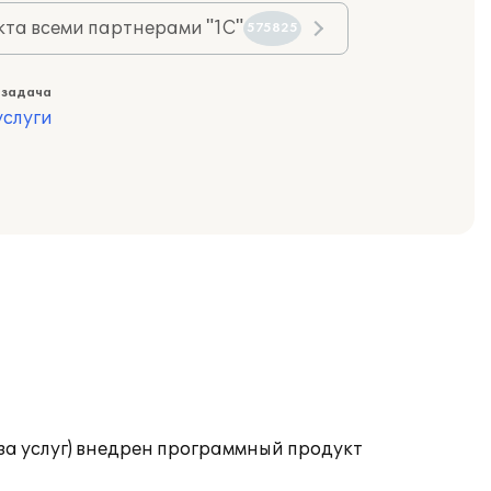
та всеми партнерами "1С"
575825
 задача
слуги
аза услуг) внедрен программный продукт