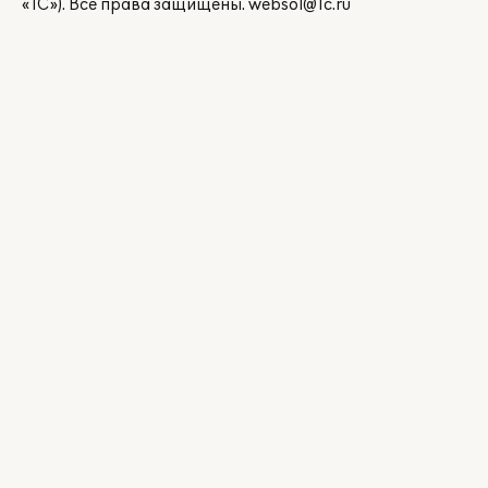
«1С»). Все права защищены.
websol@1c.ru