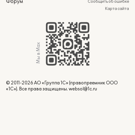
Форум
Сообщить об ошибке
Карта сайта
Мы в Max
© 2011-2026 АО «Группа 1С» (правопреемник ООО
«1С»). Все права защищены.
websol@1c.ru