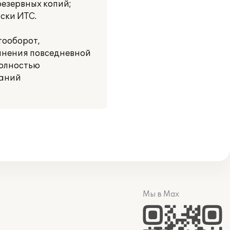
резервных копий;
ски ИТС.
тооборот,
олнения повседневной
полностью
паний
Мы в Max