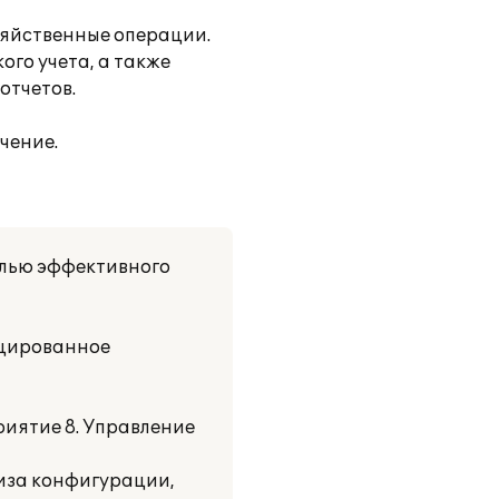
зяйственные операции.
ого учета, а также
отчетов.
чение.
елью эффективного
ицированное
иятие 8. Управление
иза конфигурации,