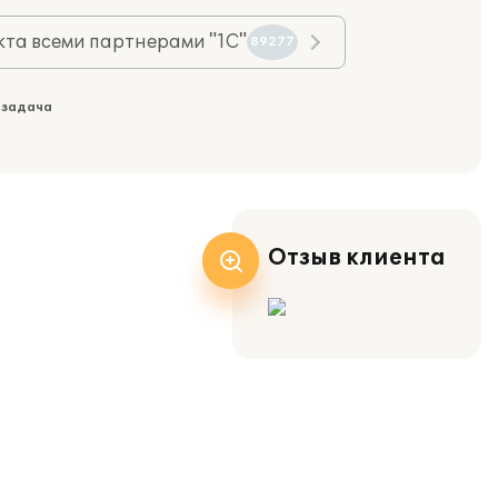
та всеми партнерами "1С"
89277
 задача
Отзыв клиента