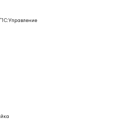
 "1С:Управление
ойка