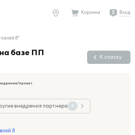
Корзина
Вход
говлей 8"
на базе ПП
К списку
недрение/проект
ругие внедрения партнера
9
влей 8