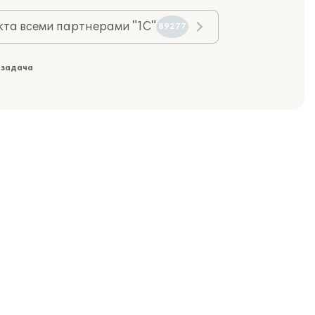
та всеми партнерами "1С"
89277
 задача