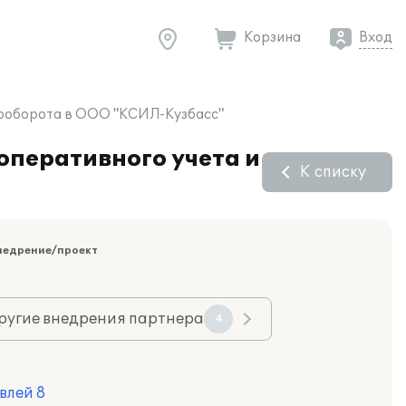
Корзина
Вход
нтооборота в ООО "КСИЛ-Кузбасс"
оперативного учета и
К списку
недрение/проект
ругие внедрения партнера
4
влей 8