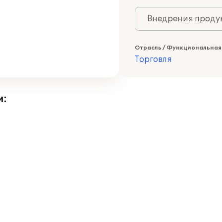
Внедрения продук
Отрасль / Функциональная
Торговля
и: