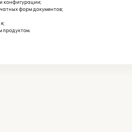
ми конфигурации;
ечатных форм документов;
я;
м продуктом.