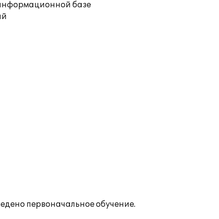
й информационной базе
ий
ведено первоначальное обучение.