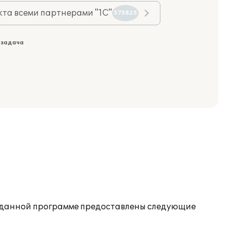
та всеми партнерами "1С"
575825
 задача
 В данной программе предоставлены следующие