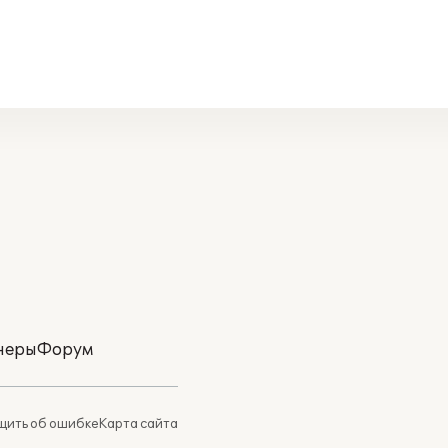
неры
Форум
ить об ошибке
Карта сайта