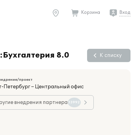
Корзина
Вход
:Бухгалтерия 8.0
К списку
недрение/проект
кт-Петербург – Центральный офис
ругие внедрения партнера
13992