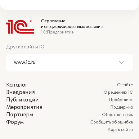
Отраслевые
и специализированные решения
1С:Предприятие
Другие сайты 1С
Каталог
О сайте
Внедрения
О решениях 1С
Публикации
Прайс-лист
Мероприятия
Поддержка
Партнеры
Обратная связь
Форум
Сообщить об ошибке
Карта сайта