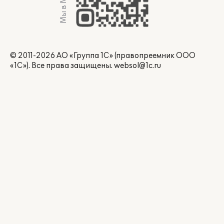
Мы в Max
© 2011-2026 АО «Группа 1С» (правопреемник ООО
«1С»). Все права защищены.
websol@1c.ru