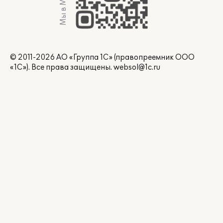
Мы в Max
© 2011-2026 АО «Группа 1С» (правопреемник ООО
«1С»). Все права защищены.
websol@1c.ru