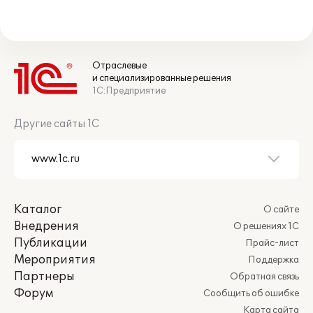
Отраслевые
и специализированные решения
1С:Предприятие
Другие сайты 1С
Каталог
О сайте
Внедрения
О решениях 1С
Публикации
Прайс-лист
Мероприятия
Поддержка
Партнеры
Обратная связь
Форум
Сообщить об ошибке
Карта сайта