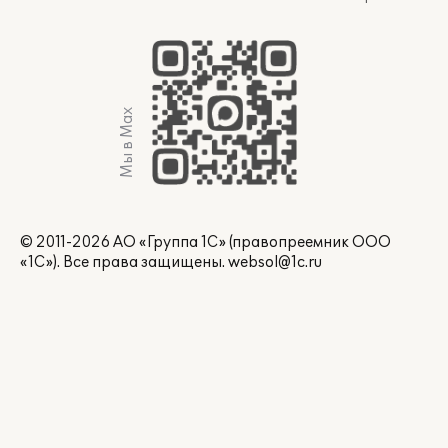
Мы в Max
© 2011-2026 АО «Группа 1С» (правопреемник ООО
«1С»). Все права защищены.
websol@1c.ru